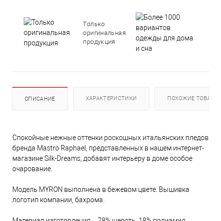
Боле
1000
Только
вари
оригинальная
оде
продукция
для 
и сн
ХАРАКТЕРИСТИКИ
ПОХОЖИЕ ТОВАРЫ
ОПИСАНИЕ
Спокойные нежные оттенки роскошных итальянских пледов
бренда Mastro Raphael, представленных в нашем интернет-
магазине Silk-Dreams, добавят интерьеру в доме особое
очарование.
Модель MYRON выполнена в бежевом цвете. Вышивка
логотип компании, бахрома.
Материал изготовления – 78% шерсть, 18% полиамид.