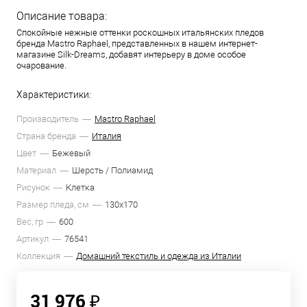
Описание товара:
Спокойные нежные оттенки роскошных итальянских пледов
бренда Mastro Raphael, представленных в нашем интернет-
магазине Silk-Dreams, добавят интерьеру в доме особое
очарование.
Характеристики:
Производитель
Mastro Raphael
Страна бренда
Италия
Цвет
Бежевый
Материал
Шерсть / Полиамид
Рисунок
Клетка
Размер пледа, см
130х170
Вес, гр
600
Артикул
76541
Коллекция
Домашний текстиль и одежда из Италии
31 976 ₽