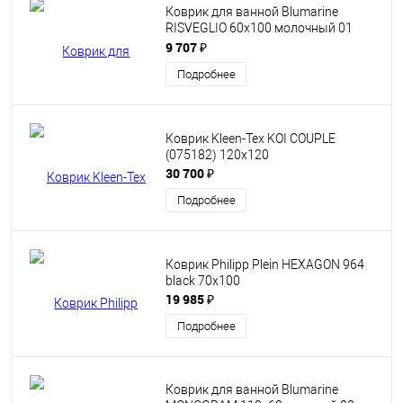
Коврик для ванной Blumarine
RISVEGLIO 60x100 молочный 01
pearl
9 707 ₽
Подробнее
Коврик Kleen-Tex KOI COUPLE
(075182) 120х120
30 700 ₽
Подробнее
Коврик Philipp Plein HEXAGON 964
black 70х100
19 985 ₽
Подробнее
Коврик для ванной Blumarine