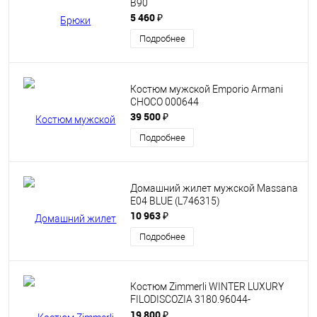
B90
5 460 ₽
Подробнее
Костюм мужской Emporio Armani
CHOCO 000644
39 500 ₽
Подробнее
Домашний жилет мужской Massana
Е04 BLUE (L746315)
10 963 ₽
Подробнее
Костюм Zimmerli WINTER LUXURY
FILODISCOZIA 3180.96044-
4700.75180
19 800 ₽