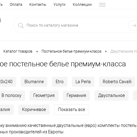
ть
Оплата
Контакты
Услуги
Коллекции
1
•
•
Каталог товаров
Постельное белье премиум-класса
Двуспальное п
ое постельное белье премиум-класса
20х240
Blumarine
Etro
La Perla
Roberto Cavalli
В полоску
Геометрия
Германия
Двуспальное
талия
Коричневое
Показать все
у вниманию качественные двуспальные (евро) комплекты постель
ных производителей из Европы.