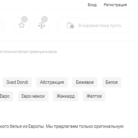
Вход
Регистрация
0
0
В корзине
пока
пусто
остельное белье премиум-класса
Svad Dondi
Абстракция
Бежевое
Белое
Евро
Евро макси
Жаккард
Желтое
ного белья из Европы. Мы предлагаем только оригинальную