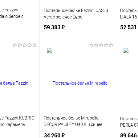
е Fazzini
Постельное белье Fazzini OASI 3
Постельн
alo белое с
Verde зеленое Евро
LIALA 16 
59 383 ₽
52 531
корзину
В корзину
ик
Сравнение
Купить в 1 клик
Сравнение
Купит
В наличии
В избранное
В наличии
В изб
е Fazzini KUBRIC
Постельное белье Mirabello
Постельн
llo карамель
DECOR PAISLEY U40 Blu синее
PERLA 07
Евро
34 260 ₽
89 646