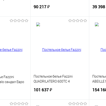
белое Евро
90 217 ₽
39 398
корзину
В корзину
ик
Сравнение
Купить в 1 клик
Сравнение
Купит
В наличии
В избранное
В наличии
В изб
Постельное белье Fazzini
Постельн
е Fazzini
QUADRILATERO 600TC 4
ABEILLE 
alo сандал Евро
tortora+avorio серое-молочное
Евро
101 637 ₽
154 16
Евро