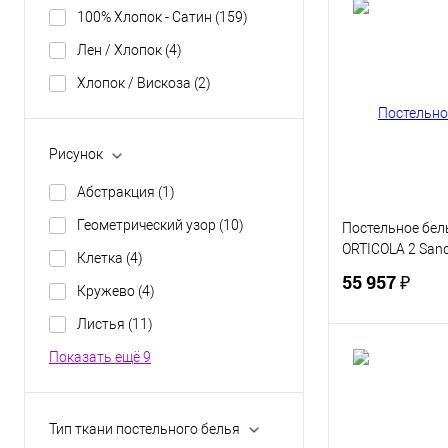
В 
100% Хлопок - Сатин
(159)
Лен / Хлопок
(4)
Купить в 1 кл
Хлопок / Вискоза
(2)
В избранное
Рисунок
Абстракция
(1)
Геометрический узор
(10)
Постельное бель
ORTICOLA 2 San
Клетка
(4)
55 957 ₽
Кружево
(4)
Листья
(11)
Показать ещё 9
В 
Купить в 1 кл
Тип ткани постельного белья