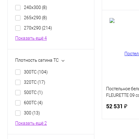
240х300
(8)
265х290
(8)
В 
270х290
(214)
Показать ещё 4
Купить в 1 кл
В избранное
Плотность сатина TC
300TC
(104)
320TC
(17)
Постельное бел
500TC
(1)
FLEURETTE 09 c
Евро
600TC
(4)
52 531 ₽
300
(13)
Показать ещё 2
В 