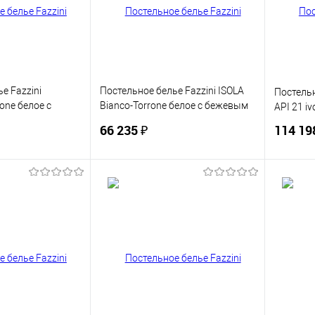
В наличии
В избранное
В наличии
В изб
е Fazzini
Постельное белье Fazzini ISOLA
Постельн
one белое с
Bianco-Torrone белое с бежевым
API 21 i
Евро
66 235 ₽
114 19
корзину
В корзину
ик
Сравнение
Купить в 1 клик
Сравнение
Купит
В наличии
В избранное
В наличии
В изб