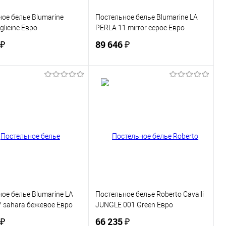
ое белье Blumarine
Постельное белье Blumarine LA
glicine Евро
PERLA 11 mirror серое Евро
 ₽
89 646 ₽
В корзину
В корзину
ь в 1 клик
Сравнение
Купить в 1 клик
Сравнение
ранное
В наличии
В избранное
В наличии
ое белье Blumarine LA
Постельное белье Roberto Cavalli
 sahara бежевое Евро
JUNGLE 001 Green Евро
 ₽
66 235 ₽