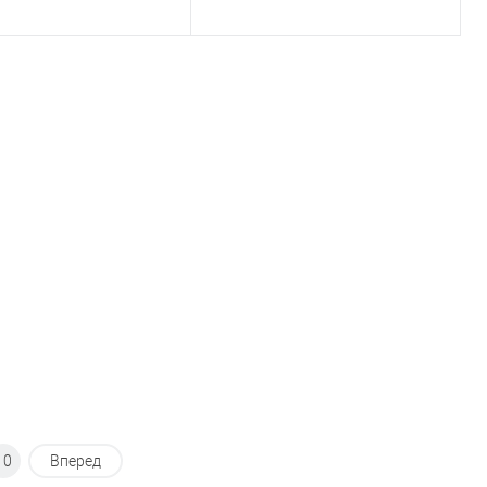
В корзину
В корзину
ь в 1 клик
Сравнение
Купить в 1 клик
Сравнение
ранное
В наличии
В избранное
В наличии
10
Вперед