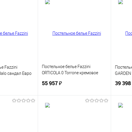
корзину
В корзину
ик
Сравнение
Купить в 1 клик
Сравнение
Купит
В наличии
В избранное
В наличии
В изб
Постельное белье Fazzini
е Fazzini
Постельн
ORTICOLA 0 Torrone кремовое
dalo сандал Евро
GARDEN 5
Евро
55 957 ₽
39 398
корзину
В корзину
ик
Сравнение
Купить в 1 клик
Сравнение
Купит