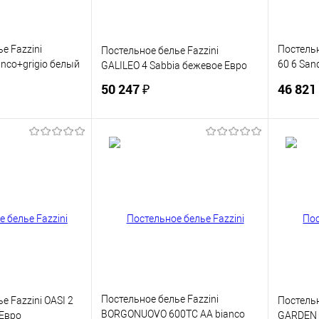
е Fazzini
Постельн
Постельное белье Fazzini
nco+grigio белый
60 6 San
GALILEO 4 Sabbia бежевое Евро
шоколад
50 247 ₽
46 821
корзину
В корзину
ик
Сравнение
Купить в 1 клик
Сравнение
Купит
В наличии
В избранное
В наличии
В изб
Постельное белье Fazzini
е Fazzini OASI 2
Постельн
BORGONUOVO 600TC AA bianco
 Евро
GARDEN 