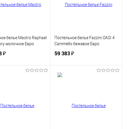
ранное
В наличии
В избранное
В наличии
ое белье Mastro Raphael
Постельное белье Fazzini OASI 4
vory молочное Евро
Cammello бежевое Евро
8 ₽
59 383 ₽
В корзину
В корзину
ь в 1 клик
Сравнение
Купить в 1 клик
Сравнение
ранное
В наличии
В избранное
В наличии