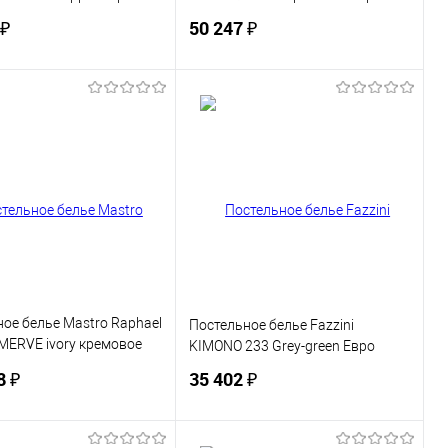
 ₽
50 247 ₽
В корзину
В корзину
ь в 1 клик
Сравнение
Купить в 1 клик
Сравнение
ранное
В наличии
В избранное
В наличии
ое белье Mastro Raphael
Постельное белье Fazzini
MERVE ivory кремовое
KIMONO 233 Grey-green Евро
8 ₽
35 402 ₽