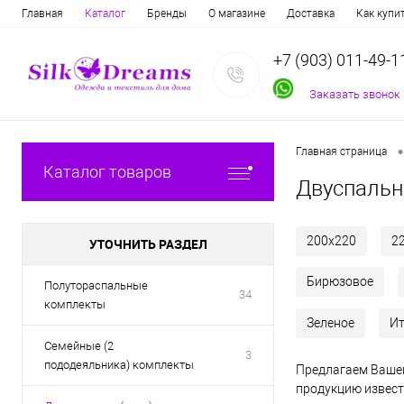
Главная
Каталог
Бренды
О магазине
Доставка
Как купи
+7 (903) 011-49-1
Заказать звонок
•
Главная страница
Каталог товаров
Двуспальн
200х220
2
УТОЧНИТЬ РАЗДЕЛ
Бирюзовое
Полутораспальные
34
комплекты
Зеленое
И
Семейные (2
3
пододеяльника) комплекты
Предлагаем Вашем
продукцию извест