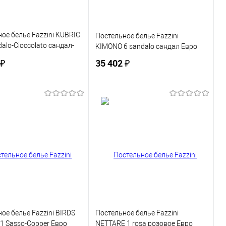
ое белье Fazzini KUBRIC
Постельное белье Fazzini
dalo-Cioccolato сандал-
KIMONO 6 sandalo сандал Евро
 Евро
 ₽
35 402 ₽
В корзину
В корзину
ь в 1 клик
Сравнение
Купить в 1 клик
Сравнение
ранное
В наличии
В избранное
В наличии
ое белье Fazzini BIRDS
Постельное белье Fazzini
1 Sasso-Copper Евро
NETTARE 1 rosa розовое Евро