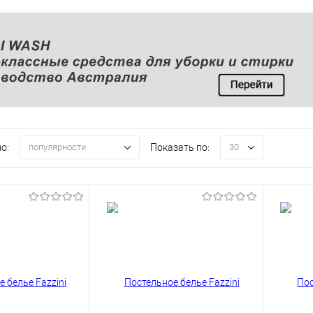
о:
Показать по:
популярности
30