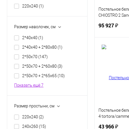
220х240
(1)
Постельное бель
CHIOSTRO 2 Sand
сандалом Евро
95 927 ₽
Размер наволочек, см
2*40х40
(1)
2*40х40 + 2*80х80
(1)
В 
2*50х70
(147)
Купить в 1 кл
2*50х70 + 2*60х80
(3)
В избранное
2*50х70 + 2*65х65
(10)
Показать ещё 7
Размер простыни, см
Постельное бель
4 tortora/camme
220х240
(2)
Евро
43 966 ₽
240х260
(15)