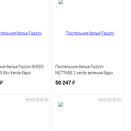
В корзину
В корзину
ь в 1 клик
Сравнение
Купить в 1 клик
Сравнение
ранное
В наличии
В избранное
В наличии
ое белье Fazzini BIRDS
Постельное белье Fazzini
 Blu-Verde Евро
NETTARE 2 verde зеленое Евро
 ₽
50 247 ₽
В корзину
В корзину
ь в 1 клик
Сравнение
Купить в 1 клик
Сравнение