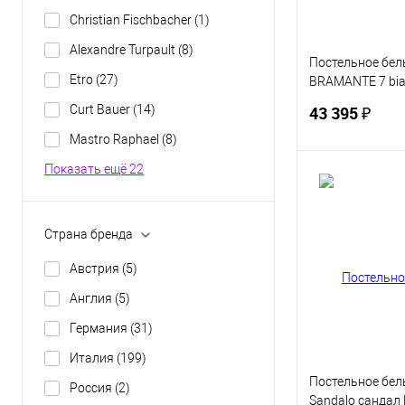
Christian Fischbacher
(1)
Aleхandre Turpault
(8)
Постельное бель
Etro
(27)
BRAMANTE 7 bia
с серым Евро
43 395 ₽
Curt Bauer
(14)
Mastro Raphael
(8)
Показать ещё 22
В 
Купить в 1 кл
Страна бренда
В избранное
Австрия
(5)
Англия
(5)
Германия
(31)
Италия
(199)
Постельное бель
Россия
(2)
Sandalo сандал