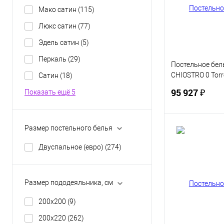
В избранное
Мако сатин
(115)
Люкс сатин
(77)
Эдель сатин
(5)
Перкаль
(29)
Постельное бель
CHIOSTRO 0 Torr
Сатин
(18)
бежевым Евро
95 927 ₽
Показать ещё 5
Размер постельного белья
В 
Двуспальное (евро)
(274)
Купить в 1 кл
В избранное
Размер пододеяльника, см
200х200
(9)
200х220
(262)