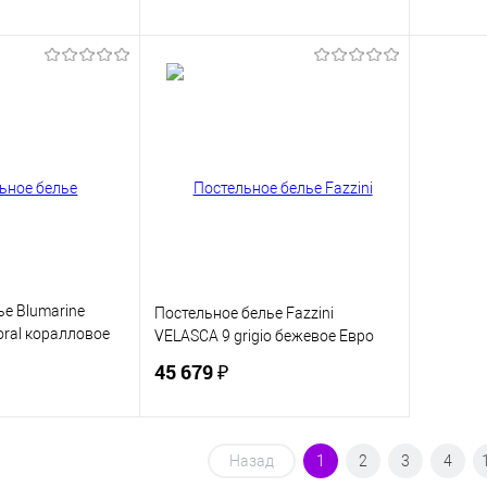
корзину
В корзину
ик
Сравнение
Купить в 1 клик
Сравнение
Купит
В наличии
В избранное
В наличии
В изб
ье Blumarine
Постельное белье Fazzini
oral коралловое
VELASCA 9 grigio бежевое Евро
45 679 ₽
корзину
В корзину
Назад
1
2
3
4