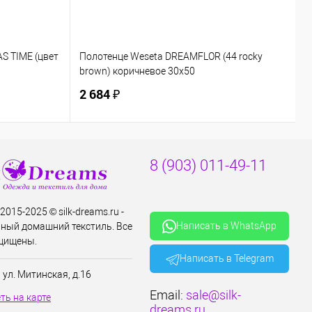
S TIME (цвет
Полотенце Weseta DREAMFLOR (44 rocky
brown) коричневое 30х50
2 684 ₽
8 (903) 011-49-11
2015-2025 © silk-dreams.ru -
Написать в WhatsApp
ный домашний текстиль. Все
щищены.
Написать в Telegram
, ул. Митинская, д.16
Email:
sale@silk-
ть на карте
dreams.ru