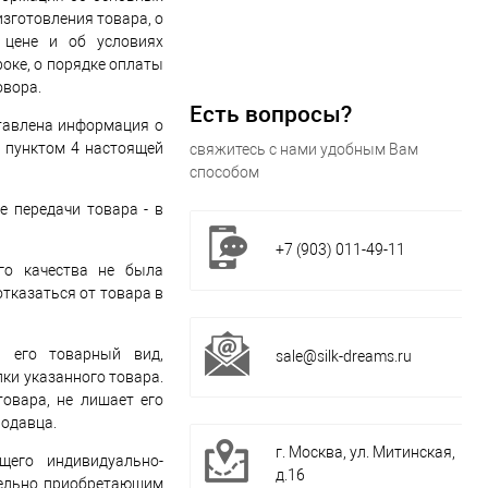
изготовления товара, о
 цене и об условиях
роке, о порядке оплаты
овора.
Есть вопросы?
тавлена информация о
я пунктом 4 настоящей
свяжитесь с нами удобным Вам
способом
е передачи товара - в
+7 (903) 011-49-11
го качества не была
тказаться от товара в
ы его товарный вид,
sale@silk-dreams.ru
ки указанного товара.
товара, не лишает его
родавца.
г. Москва, ул. Митинская,
щего индивидуально-
д.16
тельно приобретающим