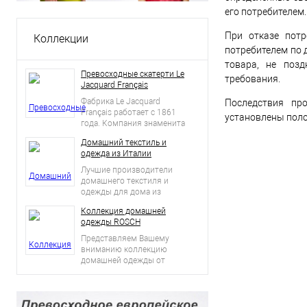
его потребителем.
При отказе потр
Коллекции
потребителем по 
товара, не позд
Превосходные скатерти Le
требования.
Jacquard Français
Фабрика Le Jacquard
Последствия пр
Français работает с 1861
установлены поло
года. Компания знаменита
производством
Домашний текстиль и
роскошного столового
одежда из Италии
текстиля.
Лучшие производители
домашнего текстиля и
одежды для дома из
Италии в одном магазине!
Коллекция домашней
одежды ROSCH
Представляем Вашему
вниманию коллекцию
домашней одежды от
бренда Rosch.