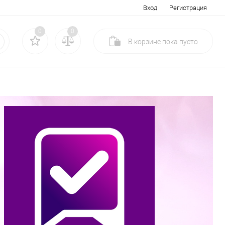
Вход
Регистрация
0
0
В корзине
пока
пусто