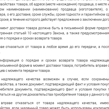
войствах товара, об адресе (месте нахождения) продавца, о месте 
м наименовании (наименовании) продавца (изготовителя), о
ра, о его доставке, сроке службы, сроке годности и гарантийном с
 сроке, в течение которого действует предложение о заключении дог
омент доставки товара должна быть в письменной форме предос
тренная статьей 10 настоящего Закона, а также предусмотренна
я о порядке и сроках возврата товара.
ве отказаться от товара в любое время до его передачи, а посл
.
 информация о порядке и сроках возврата товара надлежаще
письменной форме в момент доставки товара, потребитель вправе о
цев с момента передачи товара.
 надлежащего качества возможен в случае, если сохранен
свойства, а также документ, подтверждающий факт и условия покуп
ребителя документа, подтверждающего факт и условия покупки 
аться на другие доказательства приобретения товара у данного п
 вправе отказаться от товара надлежащего качества, имею
ойства, если указанный товар может быть использован исключи