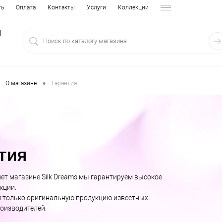
ть
Оплата
Контакты
Услуги
Коллекции
1
•
О магазине
Гарантия
тия
ет магазине Silk Dreams мы гарантируем высокое
кции.
 только оригинальную продукцию известных
оизводителей.