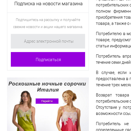
Подписка на новости магазина
потребительских с
полном фирменно
приобретения това
Подпишитесь на рассылку и получайте
товара, а также о
свежие новости и акции нашего магазина.
Потребителю в м
товаре, предусмо
статьи информаци
Потребитель впра
течение семи дней
В случае, если
предоставлена в 
течение трех меся
Возврат товара
потребительские 
Отсутствие у пот
возможности ссыл
Потребитель не
определенные св