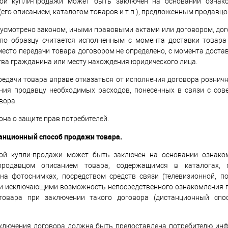
ой купли-продажи может быть заключен на основании ознако
(его описанием, каталогом товаров и т.п.), предложенным продавцо
дусмотрено законом, иными правовыми актами или договором, дог
по образцу считается исполненным с момента доставки товара 
 место передачи товара договором не определено, с момента доста
тва гражданина или месту нахождения юридического лица.
редачи товара вправе отказаться от исполнения договора рознич
ния продавцу необходимых расходов, понесенных в связи с сов
вора.
она о защите прав потребителей.
танционный способ продажи товара.
ой купли-продажи может быть заключен на основании ознако
родавцом описанием товара, содержащимся в каталогах, пр
на фотоснимках, посредством средств связи (телевизионной, по
ми исключающими возможность непосредственного ознакомления п
товара при заключении такого договора (дистанционный спо
ключения договора должна быть предоставлена потребителю ин