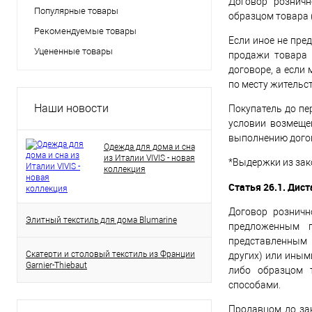
Договор розничн
Популярные товары
образцом товара 
Рекомендуемые товары
Если иное не пре
Уцененные товары
продажи товара 
договоре, а если
по месту жительс
Наши новости
Покупатель до пе
условии возмеще
выполнению дого
Одежда для дома и сна
из Италии VIVIS - новая
*Выдержки из зак
коллекция
Статья 26.1. Дис
Договор розничн
Элитный текстиль для дома Blumarine
предложенным п
представленным 
Скатерти и столовый текстиль из Франции
других) или ины
Garnier-Thiebaut
либо образцом 
способами.
Продавцом до за