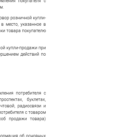
мления покупателя с
м.
овор розничной купли-
в место, указанное в
вки товара покупателю
ной купли-продажи при
ершением действий по
мления потребителя с
оспектах, буклетах,
чтовой, радиосвязи и
отребителя с товаром
соб продажи товара)
формация об основных