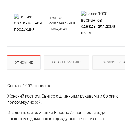
Боле
1000
Только
вари
оригинальная
оде
продукция
для 
и сн
ХАРАКТЕРИСТИКИ
ПОХОЖИЕ ТОВАРЫ
ОПИСАНИЕ
Состав: 100% полиэстер.
Женский костюм. Свитер с длинными рукавами и брюки с
поясом-кулиской.
Итальянская компания Emporio Armani производит
роскошную домашнюю одежду высшего качества.