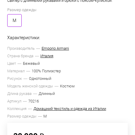
Свитер с длинными рукавами и брюки с поясом-кулиской.
Размер одежды
M
Характеристики:
Производитель
Emporio Armani
Страна бренда
Италия
Цвет
Бежевый
Материал
100% Полиэстер
Рисунок
Однотонный
Модель женской одежды
Костюм
Длина рукава
Длинный
Артикул
70216
Коллекция
Домашний текстиль и одежда из Италии
Размер одежды
M