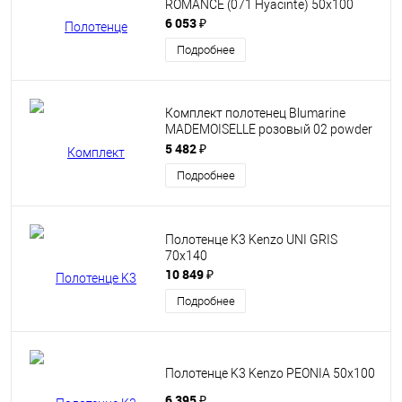
ROMANCE (071 Hyacinte) 50х100
6 053 ₽
Подробнее
Комплект полотенец Blumarine
MADEMOISELLE розовый 02 powder
pink
5 482 ₽
Подробнее
Полотенце K3 Kenzo UNI GRIS
70x140
10 849 ₽
Подробнее
Полотенце K3 Kenzo PEONIA 50x100
6 395 ₽