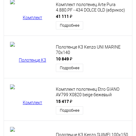
Комплект полотенец Arte Pura
4.880.PF - 434 DOLCE OLD (абрикос)
41 111 ₽
Подробнее
Полотенце K3 Kenzo UNI MARINE
70x140
10 849 ₽
Подробнее
Комплект полотенец Etro GIANO
AV799 X0820 beige бежевый
60х100+40х60
15 417 ₽
Подробнее
Полотенце K3 Kenzo SUIMEI 100x150