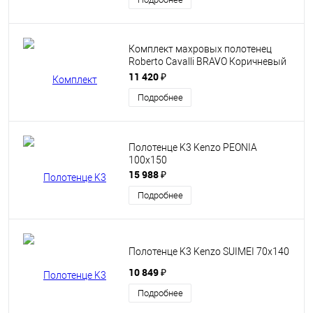
Комплект махровых полотенец
Roberto Cavalli BRAVO Коричневый
Две штуки
11 420 ₽
Подробнее
Полотенце K3 Kenzo PEONIA
100x150
15 988 ₽
Подробнее
Полотенце K3 Kenzo SUIMEI 70x140
10 849 ₽
Подробнее