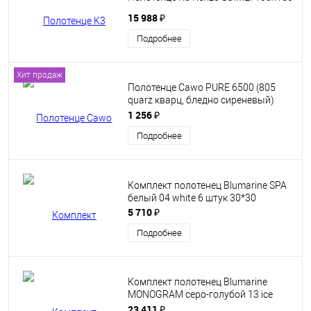
15 988 ₽
Подробнее
Хит продаж
Полотенце Cawo PURE 6500 (805
quarz кварц, бледно сиреневый)
30x50
1 256 ₽
Подробнее
Комплект полотенец Blumarine SPA
белый 04 white 6 штук 30*30
5 710 ₽
Подробнее
Комплект полотенец Blumarine
MONOGRAM серо-голубой 13 ice
Пять штук
23 411 ₽