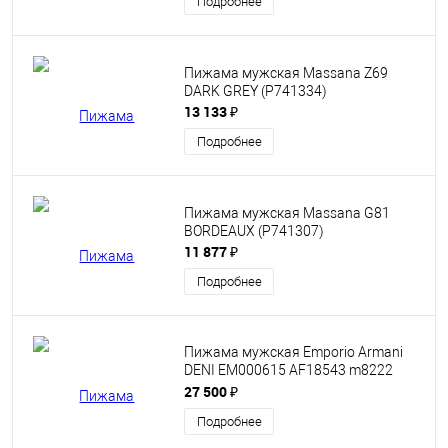
Подробнее
Пижама мужская Massana Z69
DARK GREY (P741334)
13 133 ₽
Подробнее
Пижама мужская Massana G81
BORDEAUX (P741307)
11 877 ₽
Подробнее
Пижама мужская Emporio Armani
DENI EM000615 AF18543 m8222
shaded stripeсе серая
27 500 ₽
Подробнее