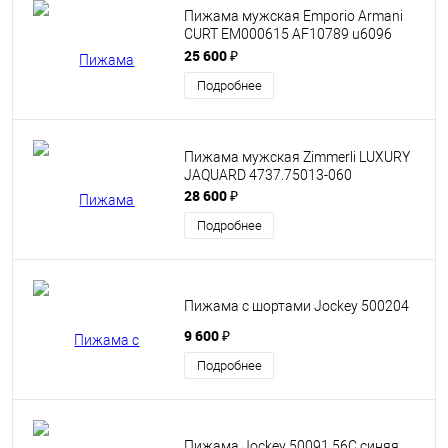
Пижама мужская Emporio Armani
CURT EM000615 AF10789 u6096
choco
25 600 ₽
Подробнее
Пижама мужская Zimmerli LUXURY
JAQUARD 4737.75013-060
28 600 ₽
Подробнее
Пижама с шортами Jockey 500204
9 600 ₽
Подробнее
Пижама Jockey 50091 56C синяя