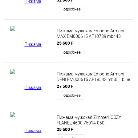
Подробнее
Пижама мужская Emporio Armani
MAX EM000615 AF10789 mb443
armani blue синяя
25 600 ₽
Подробнее
Пижама мужская Emporio Armani
DENI EM000615 AF18543 mb351 blue
eagle голубая
27 500 ₽
Подробнее
Пижама мужская Zimmerli COZY
FLANEL 4600.75014-050
25 600 ₽